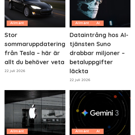
Allmänt
Allmänt
AI
Stor
Dataintrång hos AI-
sommaruppdatering
tjänsten Suno
från Tesla – här är
drabbar miljoner –
allt du behöver veta
betaluppgifter
läckta
22 juli 2026
22 juli 2026
Allmänt
Allmänt
AI