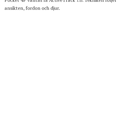
Pocket 4P väntas få ActiveTrack 7.0. Tekniken följer
ansikten, fordon och djur.