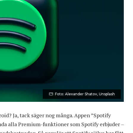
Foto: Alexander Shatov, Unsplash
oid? Ja, tack säger nog många. Appen ”Spotify
vända alla Premium-funktioner som
Spotify
erbjuder –
adskostnaden. Så populär att Spotify själva har fått