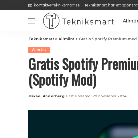
kontakt@tekniksmart.se
Tekniksmart har ett sponsra
Allmä
Tekniksmart
>
Allmänt
>
Gratis Spotify Premium med 
Allmänt
Gratis Spotify Premi
(Spotify Mod)
Mikael Anderberg
Last Updated: 29 november 2024
Posted
by