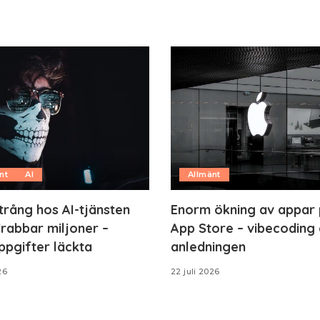
nt
AI
Allmänt
trång hos AI-tjänsten
Enorm ökning av appar
rabbar miljoner –
App Store – vibecoding 
ppgifter läckta
anledningen
26
22 juli 2026