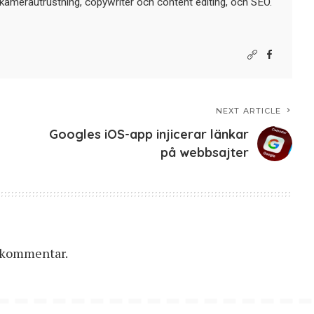
kamerautrustning, copywriter och content editing, och SEO.
NEXT ARTICLE
Googles iOS-app injicerar länkar
på webbsajter
n kommentar.