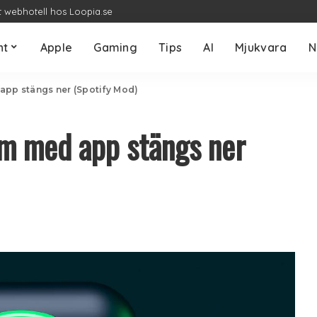
t webhotell hos Loopia.se
nt
Apple
Gaming
Tips
AI
Mjukvara
N
app stängs ner (Spotify Mod)
um med app stängs ner