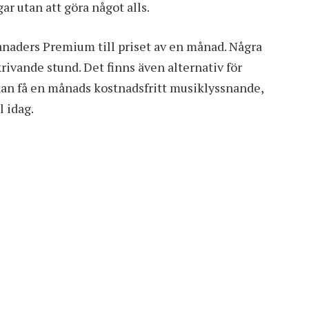
r utan att göra något alls.
ånaders Premium till priset av en månad. Några
krivande stund. Det finns även alternativ för
n få en månads kostnadsfritt musiklyssnande,
l idag.