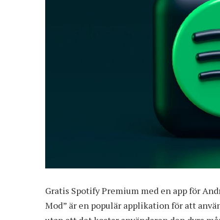
Gratis Spotify Premium med en app för Andr
Mod” är en populär applikation för att an
utan att det kostar användaren den dyra mån