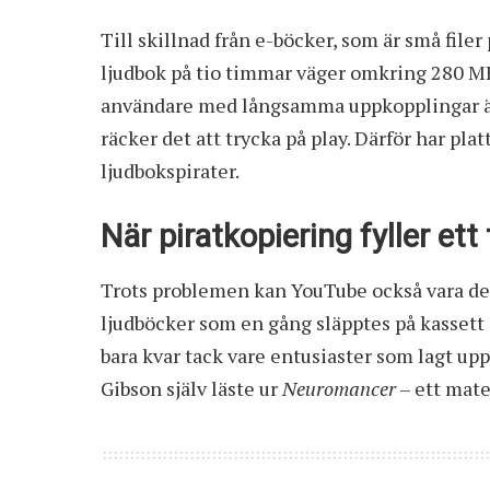
Till skillnad från e-böcker, som är små file
ljudbok på tio timmar väger omkring 280 MB,
användare med långsamma uppkopplingar är
räcker det att trycka på play. Därför har pla
ljudbokspirater.
När piratkopiering fyller et
Trots problemen kan YouTube också vara den e
ljudböcker som en gång släpptes på kassett e
bara kvar tack vare entusiaster som lagt up
Gibson själv läste ur
Neuromancer
– ett mater