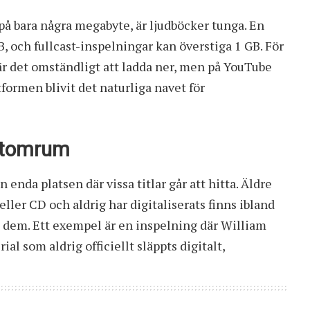
r på bara några megabyte, är ljudböcker tunga. En
 och fullcast-inspelningar kan överstiga 1 GB. För
 det omständligt att ladda ner, men på YouTube
ttformen blivit det naturliga navet för
t tomrum
nda platsen där vissa titlar går att hitta. Äldre
ller CD och aldrig har digitaliserats finns ibland
p dem. Ett exempel är en inspelning där William
ial som aldrig officiellt släppts digitalt,