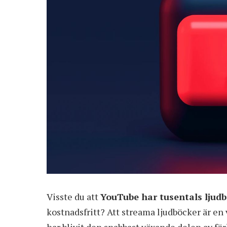
Visste du att
YouTube har tusentals ljud
kostnadsfritt? Att streama ljudböcker är en 
har blivit den snabbast växande delen av för