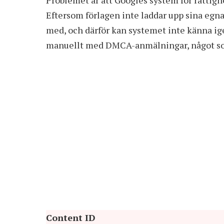
Problemet är att Googles system för rättig
Eftersom förlagen inte laddar upp sina egna 
med, och därför kan systemet inte känna ige
manuellt med DMCA-anmälningar, något som 
Content ID