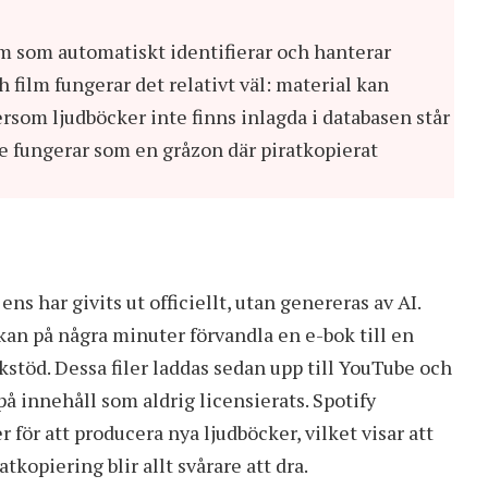
m som automatiskt identifierar och hanterar
 film fungerar det relativt väl: material kan
ersom ljudböcker inte finns inlagda i databasen står
be fungerar som en gråzon där piratkopierat
s har givits ut officiellt, utan genereras av AI.
kan på några minuter förvandla en e-bok till en
kstöd. Dessa filer laddas sedan upp till YouTube och
på innehåll som aldrig licensierats. Spotify
för att producera nya ljudböcker, vilket visar att
opiering blir allt svårare att dra.