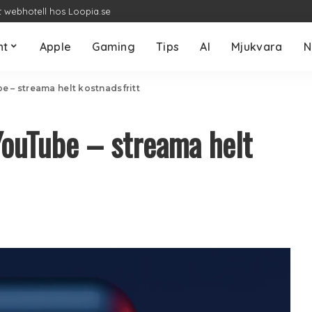
t webhotell hos Loopia.se
nt
Apple
Gaming
Tips
AI
Mjukvara
N
e – streama helt kostnadsfritt
YouTube – streama helt