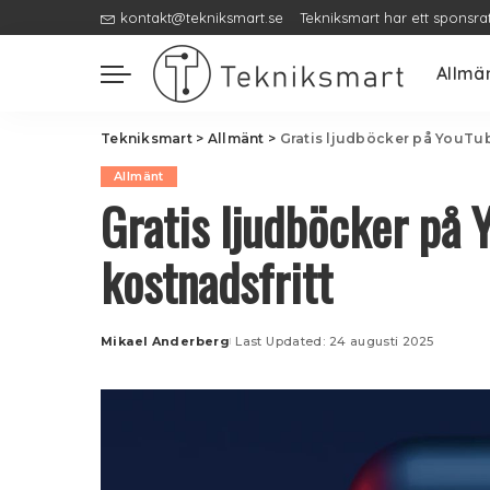
kontakt@tekniksmart.se
Tekniksmart har ett sponsra
Allmä
Tekniksmart
>
Allmänt
>
Gratis ljudböcker på YouTub
Allmänt
Gratis ljudböcker på 
kostnadsfritt
Mikael Anderberg
Last Updated: 24 augusti 2025
Posted
by