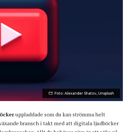
Foto: Alexander Shatov, Unsplash
böcker
uppladdade som du kan strömma helt
växande bransch i takt med att digitala ljudböcker
lagsbranschen. Allt du behöver göra är att söka på