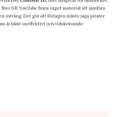
hetsskydd,
Content ID
, inte fungerar för ljudböcker.
filer till YouTube finns inget material att jämföra
n intrång. Det gör att förlagen måste jaga pirater
är både ineffektivt och tidskrävande.