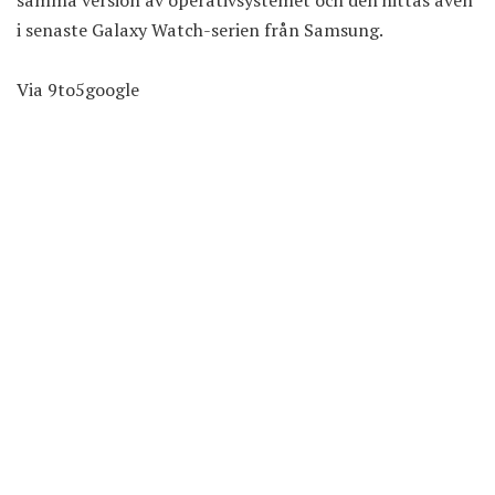
samma version av operativsystemet och den hittas även
i senaste Galaxy Watch-serien från Samsung.
Via
9to5google