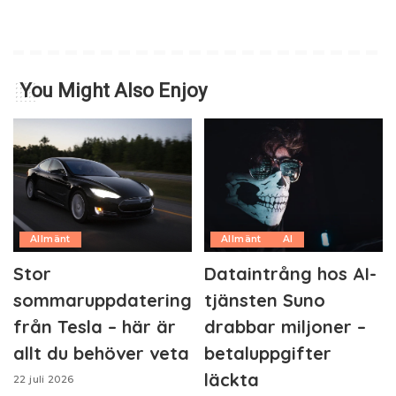
You Might Also Enjoy
Allmänt
Allmänt
AI
Stor
Dataintrång hos AI-
sommaruppdatering
tjänsten Suno
från Tesla – här är
drabbar miljoner –
allt du behöver veta
betaluppgifter
läckta
22 juli 2026