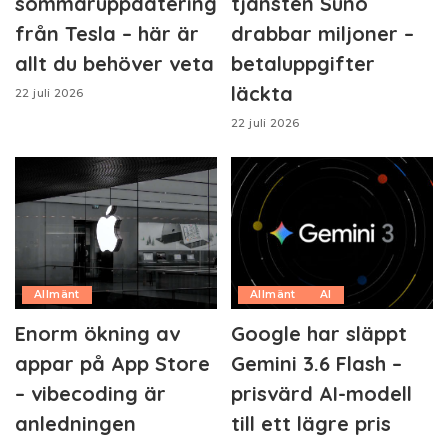
sommaruppdatering
tjänsten Suno
från Tesla – här är
drabbar miljoner –
allt du behöver veta
betaluppgifter
läckta
22 juli 2026
22 juli 2026
Allmänt
Allmänt
AI
Enorm ökning av
Google har släppt
appar på App Store
Gemini 3.6 Flash –
– vibecoding är
prisvärd AI-modell
anledningen
till ett lägre pris