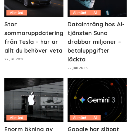
Allmänt
Allmänt
AI
Stor
Dataintrång hos AI-
sommaruppdatering
tjänsten Suno
från Tesla – här är
drabbar miljoner –
allt du behöver veta
betaluppgifter
läckta
22 juli 2026
22 juli 2026
Allmänt
Allmänt
AI
Enorm ökning av
Google har släppt