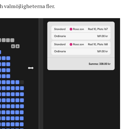
h valmöjligheterna fler.