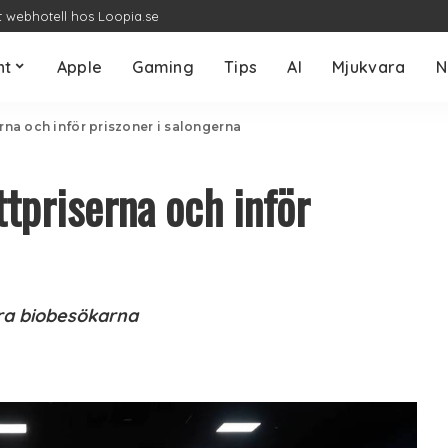
t webhotell hos Loopia.se
nt
Apple
Gaming
Tips
AI
Mjukvara
N
erna och inför priszoner i salongerna
ttpriserna och inför
era biobesökarna