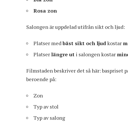
Rosa zon
Salongen är uppdelad utifrån sikt och ljud:
Platser med
bäst sikt och ljud
kostar
m
Platser
längre ut
i salongen kostar
min
Filmstaden beskriver det så här: baspriset p
beroende på:
Zon
Typ av stol
Typ av salong