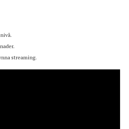
nivå.
lnader.
ynna streaming.