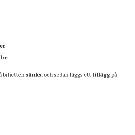
er
dre
å biljetten
sänks
, och sedan läggs ett
tillägg
på