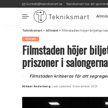
kontakt@tekniksmart.se
Tekniksmart har ett sponsra
Allmä
Tekniksmart
>
Allmänt
>
Filmstaden höjer biljettpris
Allmänt
Filmstaden höjer bilje
priszoner i salongerna
Filmstaden kritiseras för att segreg
Mikael Anderberg
Last Updated: 9 december 2025
Posted
by