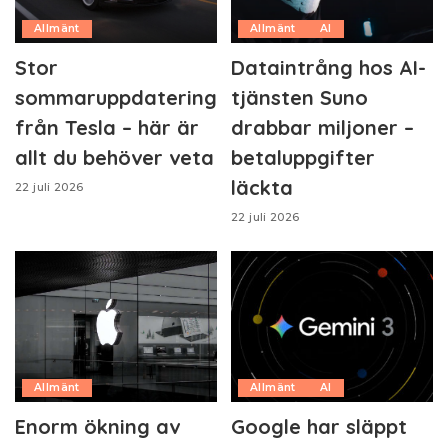
Allmänt
Allmänt
AI
Stor
Dataintrång hos AI-
sommaruppdatering
tjänsten Suno
från Tesla – här är
drabbar miljoner –
allt du behöver veta
betaluppgifter
läckta
22 juli 2026
22 juli 2026
Allmänt
Allmänt
AI
Enorm ökning av
Google har släppt