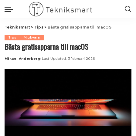
Tekniksmart
>
Tips
>
Bästa gratisapparna till macOS
Tips
Mjukvara
Bästa gratisapparna till macOS
Mikael Anderberg
Last Updated: 3 februari 2026
Posted
by