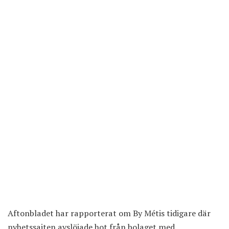
Aftonbladet har rapporterat om By Métis tidigare där
nyhetssajten avslöjade hot från bolaget med