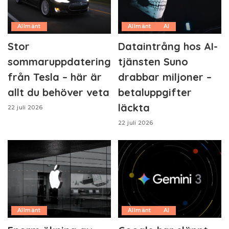
Allmänt
Allmänt
AI
Stor
Dataintrång hos AI-
sommaruppdatering
tjänsten Suno
från Tesla – här är
drabbar miljoner –
allt du behöver veta
betaluppgifter
läckta
22 juli 2026
22 juli 2026
Allmänt
Allmänt
AI