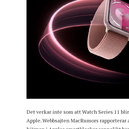
Det verkar inte som att Watch Series 11 bli
Apple. Webbsajten
MacRumors
rapporterar 
hjärnan i Apples smartklockor sannolikt bar