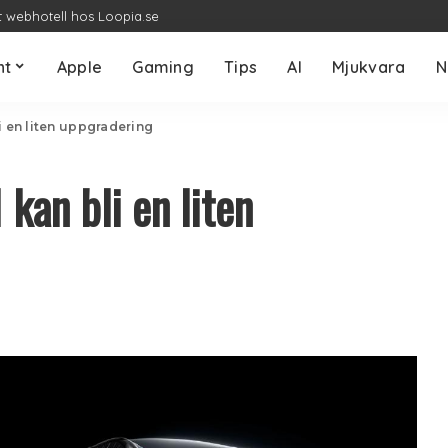
t webhotell hos Loopia.se
nt
Apple
Gaming
Tips
AI
Mjukvara
N
i en liten uppgradering
kan bli en liten