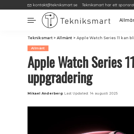
kontakt@tekniksmart.se
Tekniksmart har ett sponsra
Allmä
Tekniksmart
>
Allmänt
>
Apple Watch Series 11 kan bl
Allmänt
Apple Watch Series 11 
uppgradering
Mikael Anderberg
Last Updated: 14 augusti 2025
Posted
by