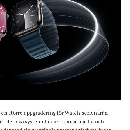
r en större uppgradering för Watch-serien från
att det nya systemchippet som är hjärtat och
a för med sig marginala prestandaförbättringar.