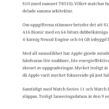
S10 (med namnet T8310). Vilket matchar hur
delade samma arkitektur.
Om uppgifterna stämmer betyder det att S
A16 Bionic med en 64-bitars dubbelkärniga
4-kärnig Neural Engine och 64 GB inbyggd l
Med all sannolikhet har Apple gjorde mind
hårdvaran lite snabbare, lite energieffektiv
skenet av uppgraderingar. Mycket troligt ä
då Apple varit mycket fokuserade på just häl
Samtidigt med Watch Series 11 och Watch 
släppas. Troligt lanseringsdatum är den 9 