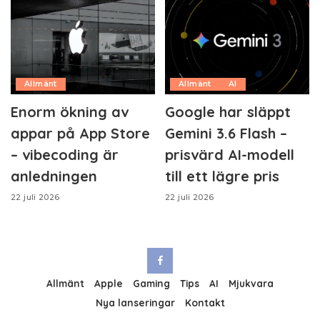
Allmänt
Allmänt
AI
Enorm ökning av
Google har släppt
appar på App Store
Gemini 3.6 Flash –
– vibecoding är
prisvärd AI-modell
anledningen
till ett lägre pris
22 juli 2026
22 juli 2026
Allmänt
Apple
Gaming
Tips
AI
Mjukvara
Nya lanseringar
Kontakt