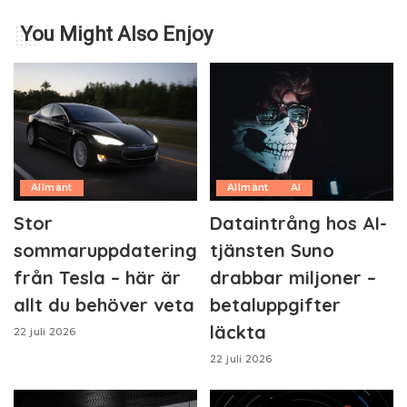
You Might Also Enjoy
Allmänt
Allmänt
AI
Stor
Dataintrång hos AI-
sommaruppdatering
tjänsten Suno
från Tesla – här är
drabbar miljoner –
allt du behöver veta
betaluppgifter
läckta
22 juli 2026
22 juli 2026