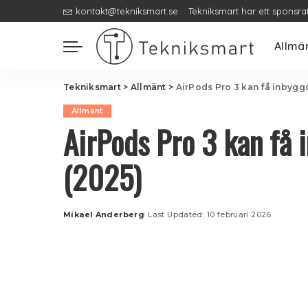
kontakt@tekniksmart.se
Tekniksmart har ett sponsra
Allmä
Tekniksmart
>
Allmänt
>
AirPods Pro 3 kan få inbygg
Allmänt
AirPods Pro 3 kan få 
(2025)
Mikael Anderberg
Last Updated: 10 februari 2026
Posted
by