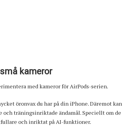
a små kameror
perimentera med kameror för AirPods-serien.
r mycket öronvax du har på din iPhone. Däremot kan
e och träningsinriktade ändamål. Speciellt om de
tfullare och inriktat på AI-funktioner.