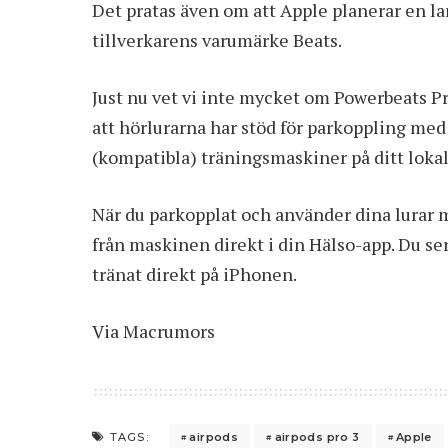
Det pratas även om att Apple planerar en l
tillverkarens varumärke Beats.
Just nu vet vi inte mycket om Powerbeats P
att hörlurarna har stöd för parkoppling med
(kompatibla) träningsmaskiner på ditt loka
När du parkopplat och använder dina lurar
från maskinen direkt i din Hälso-app. Du ser
tränat direkt på iPhonen.
Via
Macrumors
airpods
airpods pro 3
Apple
TAGS: