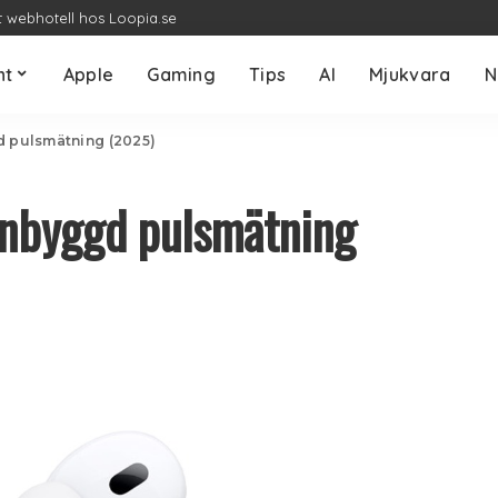
t webhotell hos Loopia.se
nt
Apple
Gaming
Tips
AI
Mjukvara
N
d pulsmätning (2025)
inbyggd pulsmätning