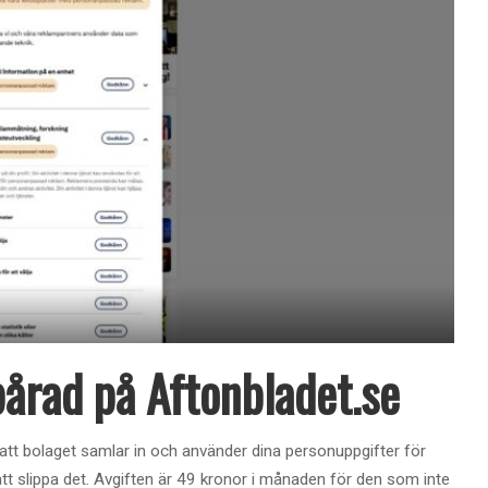
spårad på Aftonbladet.se
 att bolaget samlar in och använder dina personuppgifter för
att slippa det. Avgiften är 49 kronor i månaden för den som inte