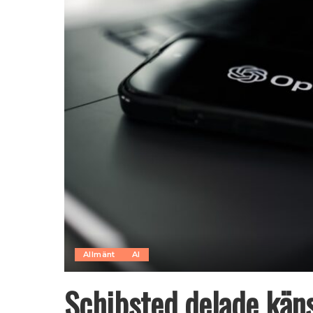
Allmänt
AI
Schibsted delade käns