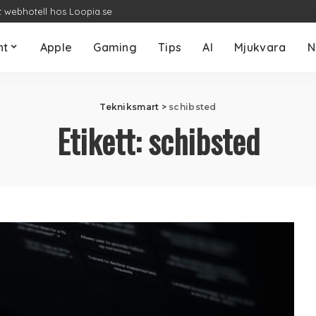
t webhotell hos Loopia.se
nt
Apple
Gaming
Tips
AI
Mjukvara
N
Tekniksmart
>
schibsted
Etikett:
schibsted