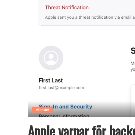
Allmänt
Apple varnar för hac