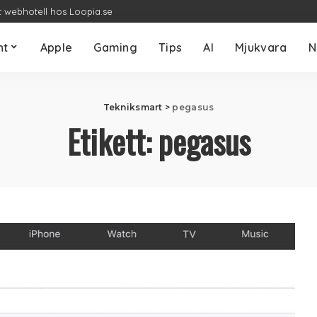
t webhotell hos Loopia.se
nt
Apple
Gaming
Tips
AI
Mjukvara
N
Tekniksmart
>
pegasus
Etikett:
pegasus