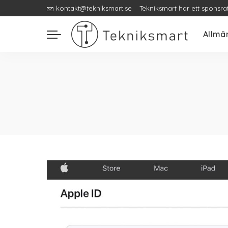
kontakt@tekniksmart.se
Tekniksmart har ett sponsra
Allmä