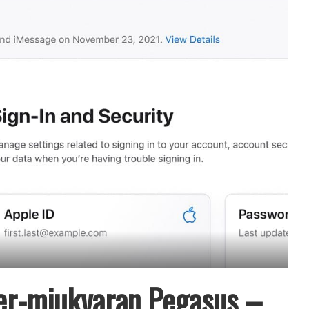
ker-mjukvaran Pegasus –