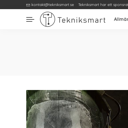
kontakt@tekniksmart.se
Tekniksmart har ett sponsra
Allmä