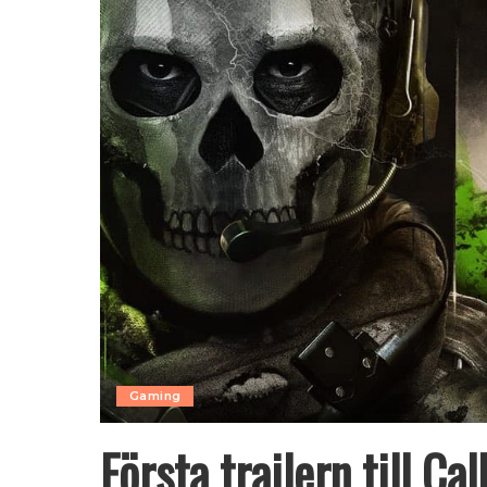
Gaming
Första trailern till C