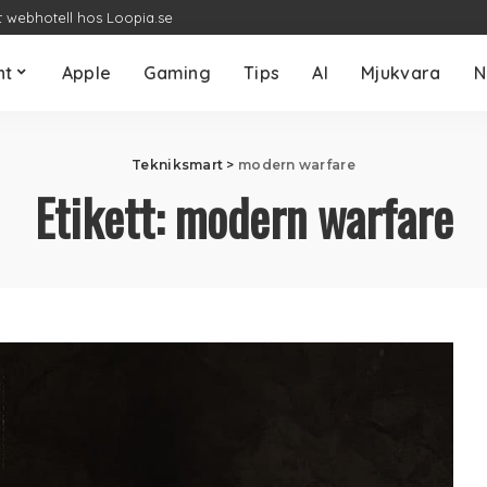
t webhotell hos Loopia.se
nt
Apple
Gaming
Tips
AI
Mjukvara
N
Tekniksmart
>
modern warfare
Etikett:
modern warfare