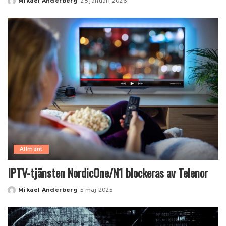
Mikael Anderberg
28 januari 2026
Posted
by
Allmänt
IPTV-tjänsten NordicOne/N1 blockeras av Telenor
Mikael Anderberg
5 maj 2025
Posted
by