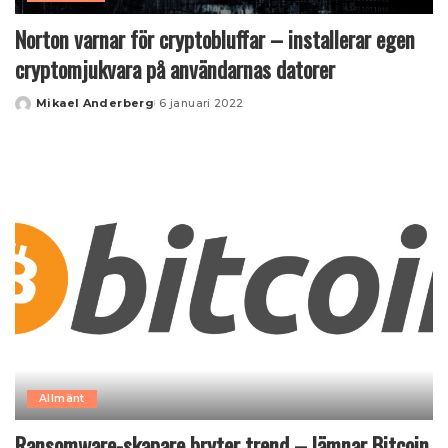
Norton varnar för cryptobluffar – installerar egen
cryptomjukvara på användarnas datorer
Mikael Anderberg
6 januari 2022
Posted
by
Allmänt
Ransomware-skapare bryter trend – lämnar Bitcoin