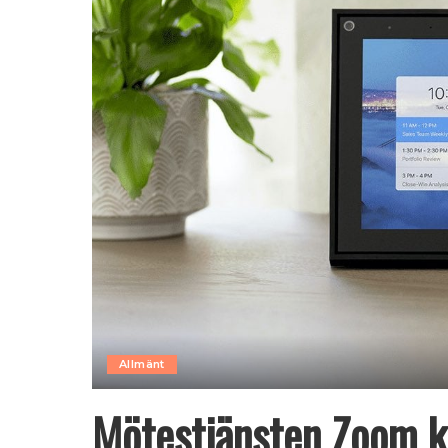
Allmänt
Mötestjänsten Zoom k