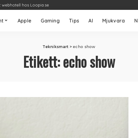
t webhotell hos Loopia.se
nt
Apple
Gaming
Tips
AI
Mjukvara
N
Tekniksmart
>
echo show
Etikett:
echo show