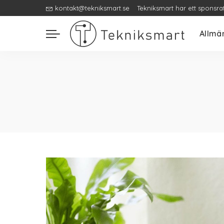
kontakt@tekniksmart.se
Tekniksmart har ett sponsra
Allmä