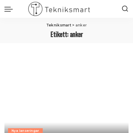
Tekniksmart
>
anker
Etikett:
anker
Nya lanseringar