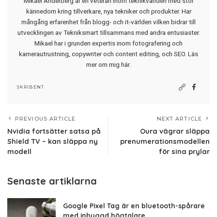
Mikael Anderberg är en veteran inom teknikvärlden med stor
kännedom kring tillverkare, nya tekniker och produkter. Har
mångårig erfarenhet från blogg- och it-världen vilken bidrar till
utvecklingen av Tekniksmart tillsammans med andra entusiaster.
Mikael har i grunden expertis inom fotografering och
kamerautrustning, copywriter och content editing, och SEO.
Läs
mer om mig här
.
SKRIBENT
PREVIOUS ARTICLE
NEXT ARTICLE
Nvidia fortsätter satsa på
Oura vägrar släppa
Shield TV – kan släppa ny
prenumerationsmodellen
modell
för sina prylar
Senaste artiklarna
Google Pixel Tag är en bluetooth-spårare
med inbyggd högtalare