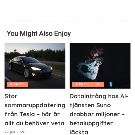
You Might Also Enjoy
Allmänt
Allmänt
AI
Stor
Dataintrång hos AI-
sommaruppdatering
tjänsten Suno
från Tesla – här är
drabbar miljoner –
allt du behöver veta
betaluppgifter
läckta
22 juli 2026