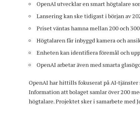
OpenAI utvecklar en smart högtalare so
Lansering kan ske tidigast i början av 20
Priset väntas hamna mellan 200 och 300
Högtalaren får inbyggd kamera och ansi
Enheten kan identifiera föremål och upp
OpenAI arbetar även med smarta glasög
OpenAI
har hittills fokuserat på AI‑tjänste
Information
att bolaget samlar över 200 me
högtalare. Projektet sker i samarbete med J