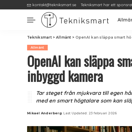
kontakt@tekniksmart.se
Tekniksmart har ett sponsra
Allmä
Tekniksmart
>
Allmänt
>
OpenAI kan släppa smart hö
Allmänt
OpenAI kan släppa sm
inbyggd kamera
Tar steget från mjukvara till egen hå
med en smart högtalare som kan slä
Mikael Anderberg
Last Updated: 23 februari 2026
Posted
by