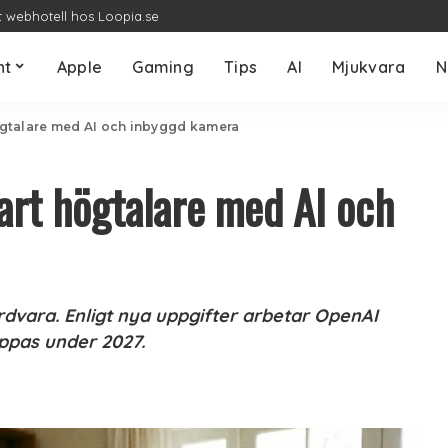
t webhotell hos Loopia.se
nt
Apple
Gaming
Tips
AI
Mjukvara
N
gtalare med AI och inbyggd kamera
art högtalare med AI och
rdvara. Enligt nya uppgifter arbetar OpenAI
ppas under 2027.