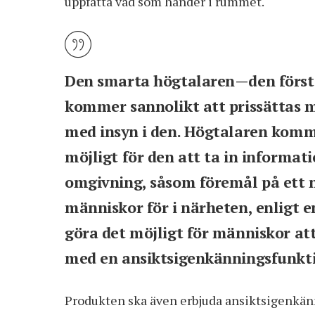
uppfatta vad som händer i rummet.
Den smarta högtalaren—den förs
kommer sannolikt att prissättas m
med insyn i den. Högtalaren komme
möjligt för den att ta in informa
omgivning, såsom föremål på ett 
människor för i närheten, enligt 
göra det möjligt för människor at
med en ansiktsigenkänningsfunkti
Produkten ska även erbjuda ansiktsigenkä