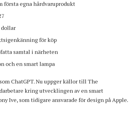
m första egna hårdvaruprodukt
27
 dollar
ktsigenkänning för köp
fatta samtal i närheten
on och en smart lampa
r som
ChatGPT
. Nu uppger källor till
The
darbetare kring utvecklingen av en smart
ony Ive, som tidigare ansvarade för design på Apple.