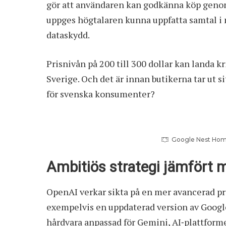
gör att användaren kan godkänna köp genom 
uppges högtalaren kunna uppfatta samtal i n
dataskydd.
Prisnivån på 200 till 300 dollar kan landa k
Sverige. Och det är innan butikerna tar ut sit
för svenska konsumenter?
Google Nest Home l
Ambitiös strategi jämfört 
OpenAI verkar sikta på en mer avancerad pr
exempelvis en uppdaterad version av
Goog
hårdvara anpassad för Gemini, AI‑plattform