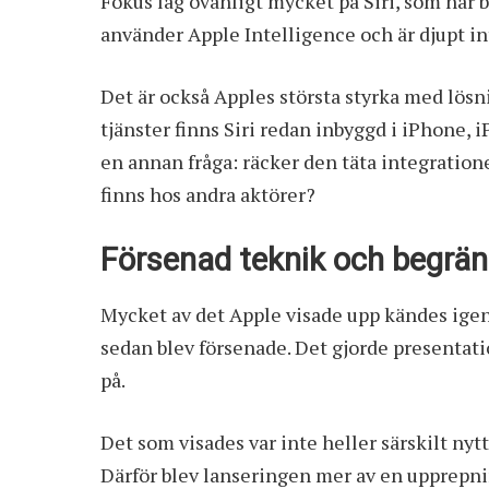
Fokus låg ovanligt mycket på Siri, som har
använder Apple Intelligence och är djupt in
Det är också Apples största styrka med lösn
tjänster finns Siri redan inbyggd i iPhone,
en annan fråga: räcker den täta integratione
finns hos andra aktörer?
Försenad teknik och begrä
Mycket av det Apple visade upp kändes igen
sedan blev försenade. Det gjorde presenta
på.
Det som visades var inte heller särskilt nyt
Därför blev lanseringen mer av en upprepnin