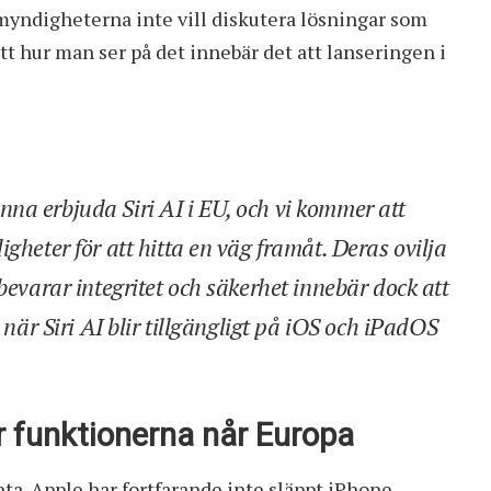
myndigheterna inte vill diskutera lösningar som
tt hur man ser på det innebär det att lanseringen i
na erbjuda Siri AI i EU, och vi kommer att
gheter för att hitta en väg framåt. Deras ovilja
bevarar integritet och säkerhet innebär dock att
 när Siri AI blir tillgängligt på iOS och iPadOS
r funktionerna når Europa
ta. Apple har fortfarande inte släppt iPhone-