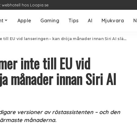
t webhotell hos Loopia.se
nt
Apple
Gaming
Tips
AI
Mjukvara
N
l EU vid lanseringen – kan dröja månader innan Siri AI släpps i Sverige
er inte till EU vid
ja månader innan Siri AI
idigare versioner av röstassistenten – och den
e närmaste månaderna.