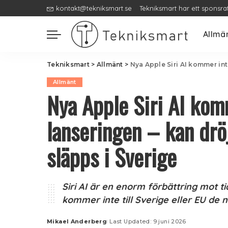
kontakt@tekniksmart.se
Tekniksmart har ett sponsra
Allmä
Tekniksmart
>
Allmänt
>
Nya Apple Siri AI kommer inte til
Allmänt
Nya Apple Siri AI komm
lanseringen – kan drö
släpps i Sverige
Siri AI är en enorm förbättring mot t
kommer inte till Sverige eller EU d
Mikael Anderberg
Last Updated: 9 juni 2026
Posted