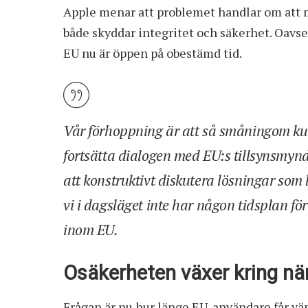
Apple menar att problemet handlar om att 
både skyddar integritet och säkerhet. Oavse
EU nu är öppen på obestämd tid.
Vår förhoppning är att så småningom kun
fortsätta dialogen med EU:s tillsynsmyndi
att konstruktivt diskutera lösningar som 
vi i dagsläget inte har någon tidsplan för
inom EU.
Osäkerheten växer kring nä
Frågan är nu hur länge EU-användare får vän