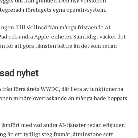
 byggts om från grunden. Den nya versionen
tegrerad i företagets egna operativsystem.
ingen. Till skillnad från många fristående AI-
 iPad och andra Apple-enheter. Samtidigt väcker det
n för att göra tjänsten bättre än det som redan
nsad nyhet
 från förra årets WWDC, där flera av funktionerna
tionen mindre överraskande än många hade hoppats
t jämfört med vad andra AI-tjänster redan erbjuder.
g än ett tydligt steg framåt, åtminstone sett