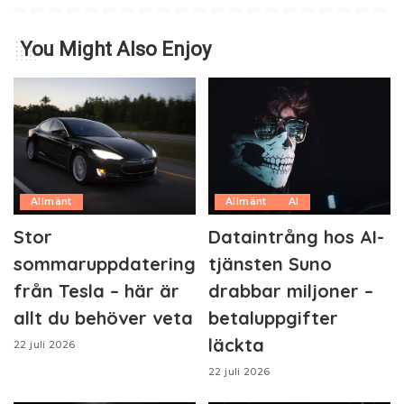
You Might Also Enjoy
Allmänt
Allmänt
AI
Stor
Dataintrång hos AI-
sommaruppdatering
tjänsten Suno
från Tesla – här är
drabbar miljoner –
allt du behöver veta
betaluppgifter
läckta
22 juli 2026
22 juli 2026