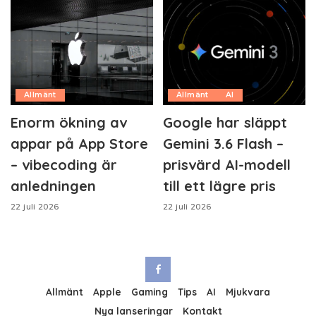
Allmänt
Allmänt
AI
Enorm ökning av
Google har släppt
appar på App Store
Gemini 3.6 Flash –
– vibecoding är
prisvärd AI-modell
anledningen
till ett lägre pris
22 juli 2026
22 juli 2026
Allmänt
Apple
Gaming
Tips
AI
Mjukvara
Nya lanseringar
Kontakt