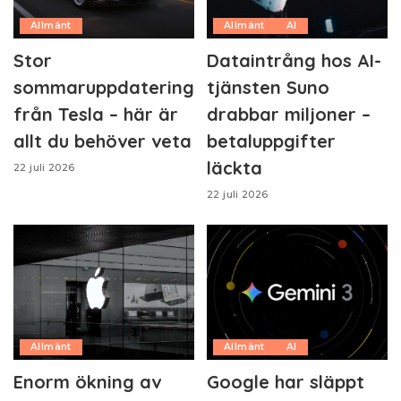
Allmänt
Allmänt
AI
Stor
Dataintrång hos AI-
sommaruppdatering
tjänsten Suno
från Tesla – här är
drabbar miljoner –
allt du behöver veta
betaluppgifter
läckta
22 juli 2026
22 juli 2026
Allmänt
Allmänt
AI
Enorm ökning av
Google har släppt