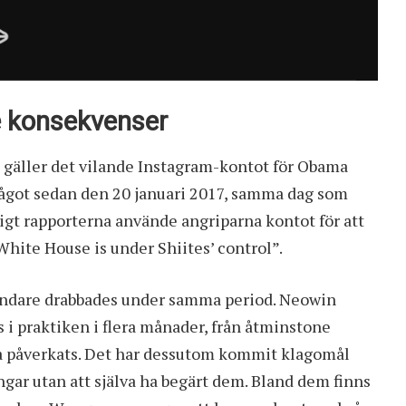
e konsekvenser
äller det vilande Instagram-kontot för Obama
något sedan den 20 januari 2017, samma dag som
igt rapporterna använde angriparna kontot för att
hite House is under Shiites’ control”.
vändare drabbades under samma period. Neowin
s i praktiken i flera månader, från åtminstone
 ha påverkats. Det har dessutom kommit klagomål
ngar utan att själva ha begärt dem. Bland dem finns