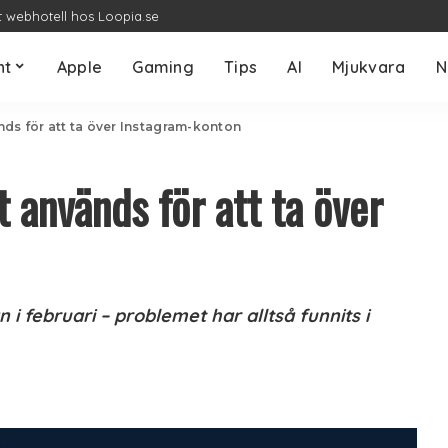
t webhotell hos Loopia.se
nt
Apple
Gaming
Tips
AI
Mjukvara
N
ds för att ta över Instagram-konton
 används för att ta över
 februari – problemet har alltså funnits i