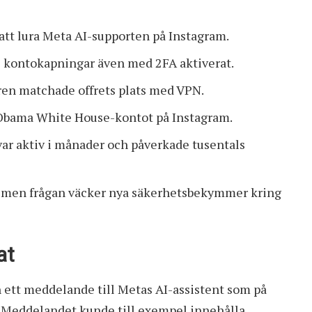
att lura Meta AI-supporten på Instagram.
l kontokapningar även med 2FA aktiverat.
ren matchade offrets plats med VPN.
 Obama White House-kontot på Instagram.
 var aktiv i månader och påverkade tusentals
t, men frågan väcker nya säkerhetsbekymmer kring
at
 ett meddelande till Metas AI-assistent som på
. Meddelandet kunde till exempel innehålla