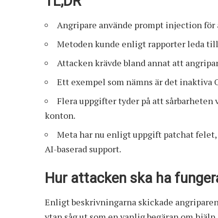
TL;DR
Angripare använde prompt injection för 
Metoden kunde enligt rapporter leda til
Attacken krävde bland annat att angripa
Ett exempel som nämns är det inaktiva
Flera uppgifter tyder på att sårbarheten
konton.
Meta har nu enligt uppgift patchat fele
AI-baserad support.
Hur attacken ska ha funger
Enligt beskrivningarna skickade angriparen
ytan såg ut som en vanlig begäran om hjälp