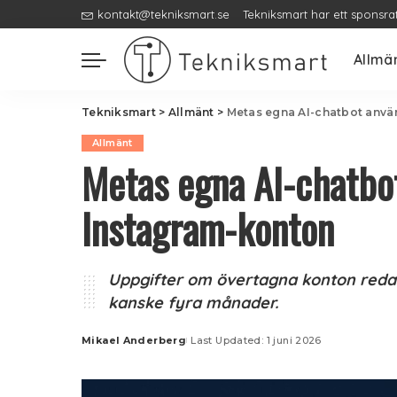
kontakt@tekniksmart.se
Tekniksmart har ett sponsra
Allmä
Tekniksmart
>
Allmänt
>
Metas egna AI-chatbot använ
Allmänt
Metas egna AI-chatbot
Instagram-konton
Uppgifter om övertagna konton redan i
kanske fyra månader.
Mikael Anderberg
Last Updated: 1 juni 2026
Posted
by