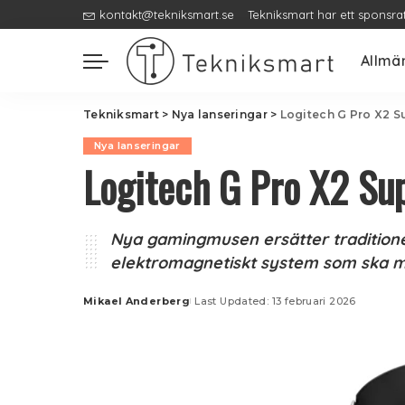
kontakt@tekniksmart.se
Tekniksmart har ett sponsra
Allmä
Tekniksmart
>
Nya lanseringar
>
Logitech G Pro X2 S
Nya lanseringar
Logitech G Pro X2 Su
Nya gamingmusen ersätter traditione
elektromagnetiskt system som ska mi
Mikael Anderberg
Last Updated: 13 februari 2026
Posted
by