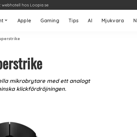
t webhotell hos Loopia.se
nt
Apple
Gaming
Tips
AI
Mjukvara
N
uperstrike
perstrike
lla mikrobrytare med ett analogt
nska klickfördröjningen.