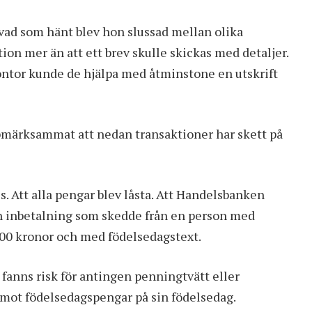
vad som hänt blev hon slussad mellan olika
ion mer än att ett brev skulle skickas med detaljer.
kkontor kunde de hjälpa med åtminstone en utskrift
ppmärksammat att nedan transaktioner har skett på
s. Att alla pengar blev låsta. Att Handelsbanken
En inbetalning som skedde från en person med
0 kronor och med födelsedagstext.
fanns risk för antingen penningtvätt eller
emot födelsedagspengar på sin födelsedag.