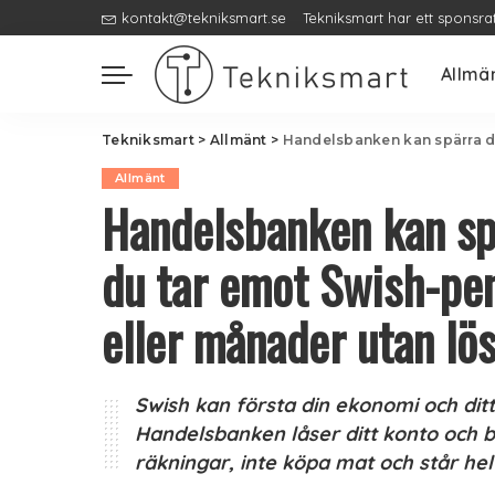
kontakt@tekniksmart.se
Tekniksmart har ett sponsra
Allmä
Tekniksmart
>
Allmänt
>
Handelsbanken kan spärra ditt bankko
Allmänt
Handelsbanken kan sp
du tar emot Swish-pe
eller månader utan lö
Swish kan första din ekonomi och ditt
Handelsbanken låser ditt konto och b
räkningar, inte köpa mat och står helt