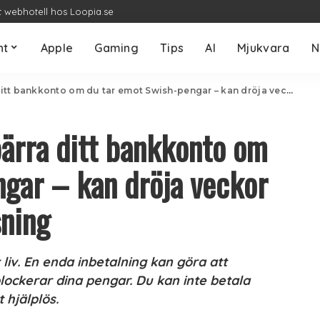
t webhotell hos Loopia.se
nt
Apple
Gaming
Tips
AI
Mjukvara
N
nto om du tar emot Swish-pengar – kan dröja veckor eller månader utan lösning
ärra ditt bankkonto om
ngar – kan dröja veckor
sning
 liv. En enda inbetalning kan göra att
lockerar dina pengar. Du kan inte betala
 hjälplös.