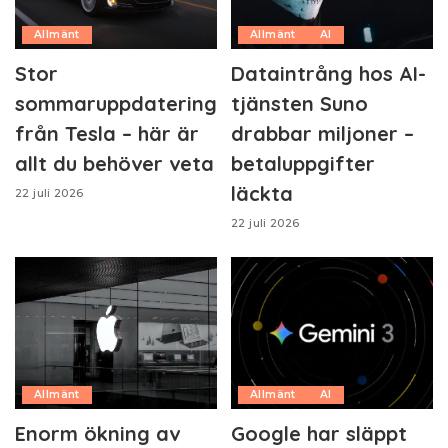
Allmänt
Allmänt
AI
Stor
Dataintrång hos AI-
sommaruppdatering
tjänsten Suno
från Tesla – här är
drabbar miljoner –
allt du behöver veta
betaluppgifter
läckta
22 juli 2026
22 juli 2026
Allmänt
Allmänt
AI
Enorm ökning av
Google har släppt