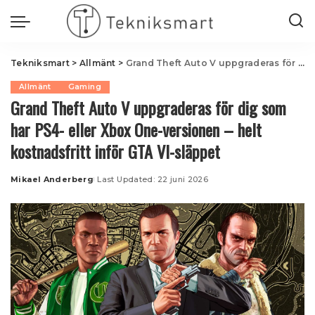
Tekniksmart
>
Allmänt
>
Grand Theft Auto V uppgraderas för dig som har PS4- eller Xbox One-versionen – helt kostnadsfritt inför GTA VI-släppet
Allmänt
Gaming
Grand Theft Auto V uppgraderas för dig som
har PS4- eller Xbox One-versionen – helt
kostnadsfritt inför GTA VI-släppet
Mikael Anderberg
Last Updated: 22 juni 2026
Posted
by