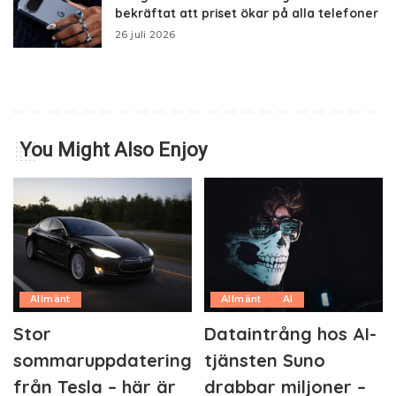
bekräftat att priset ökar på alla telefoner
26 juli 2026
You Might Also Enjoy
Allmänt
Allmänt
AI
Stor
Dataintrång hos AI-
sommaruppdatering
tjänsten Suno
från Tesla – här är
drabbar miljoner –