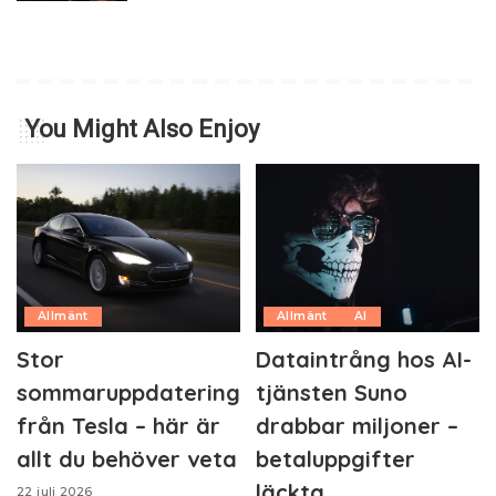
You Might Also Enjoy
Allmänt
Allmänt
AI
Stor
Dataintrång hos AI-
sommaruppdatering
tjänsten Suno
från Tesla – här är
drabbar miljoner –
allt du behöver veta
betaluppgifter
läckta
22 juli 2026