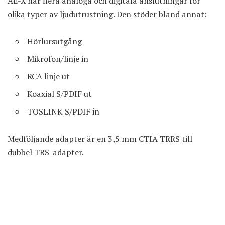
AE-X har flera analoga och digitala anslutningar för
olika typer av ljudutrustning. Den stöder bland annat:
Hörlursutgång
Mikrofon/linje in
RCA linje ut
Koaxial S/PDIF ut
TOSLINK S/PDIF in
Medföljande adapter är en 3,5 mm CTIA TRRS till
dubbel TRS-adapter.