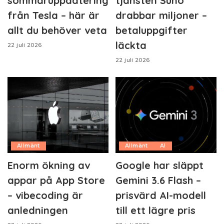
sommaruppdatering
tjänsten Suno
från Tesla – här är
drabbar miljoner –
allt du behöver veta
betaluppgifter
läckta
22 juli 2026
22 juli 2026
Allmänt
Allmänt
AI
Enorm ökning av
Google har släppt
appar på App Store
Gemini 3.6 Flash –
– vibecoding är
prisvärd AI-modell
anledningen
till ett lägre pris