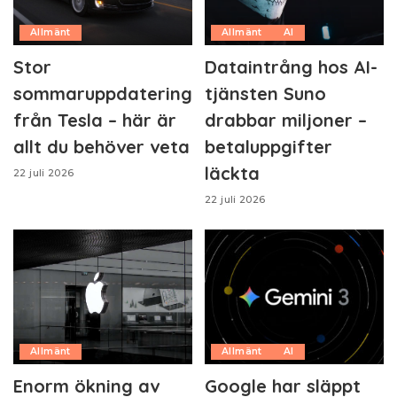
Allmänt
Allmänt
AI
Stor
Dataintrång hos AI-
sommaruppdatering
tjänsten Suno
från Tesla – här är
drabbar miljoner –
allt du behöver veta
betaluppgifter
läckta
22 juli 2026
22 juli 2026
Allmänt
Allmänt
AI
Enorm ökning av
Google har släppt