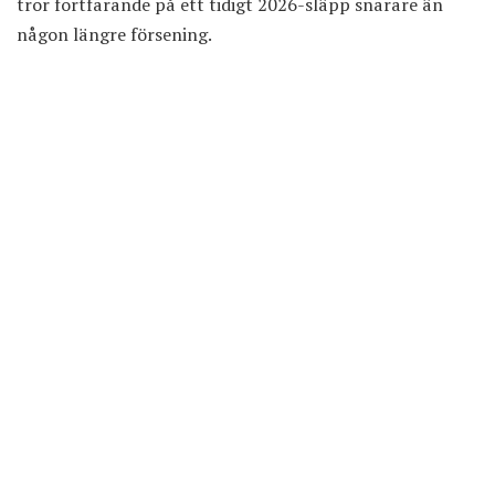
tror fortfarande på ett tidigt 2026-släpp snarare än
någon längre försening.