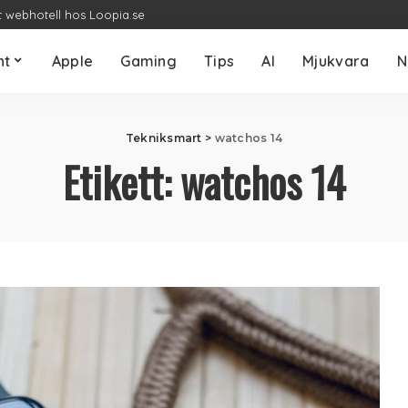
t webhotell hos Loopia.se
nt
Apple
Gaming
Tips
AI
Mjukvara
N
Tekniksmart
>
watchos 14
Etikett:
watchos 14