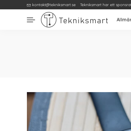
kontakt@tekniksmart.se
Tekniksmart har ett sponsra
Allmä