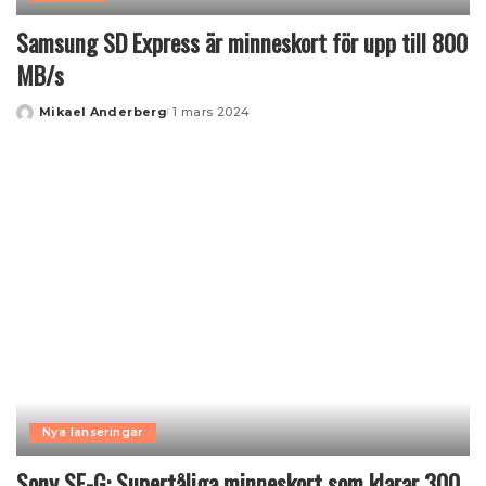
Samsung SD Express är minneskort för upp till 800
MB/s
Mikael Anderberg
1 mars 2024
Posted
by
Nya lanseringar
Sony SF-G: Supertåliga minneskort som klarar 300